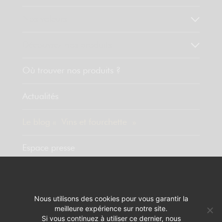
Nos valeurs
Découvrez nos produits
Où trouver nos produits ?
Actualités
Le blog « Vins et fourchette »
Espace presse
Contact
Nous utilisons des cookies pour vous garantir la
meilleure expérience sur notre site.
MENTIONS LÉGALES
RÉALISATION :
PIXELUS
Si vous continuez à utiliser ce dernier, nous