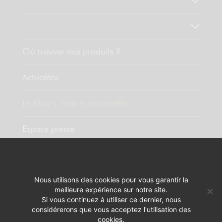
Nos valeurs
Découvrez nos produits
Où trouver nos produits ?
Actualités
Le blog « Vins et fourchette »
Espace presse
Contact
Nous utilisons des cookies pour vous garantir la
meilleure expérience sur notre site.
MENTIONS LÉGALES
RÉALISATION :
PIXELUS
Si vous continuez à utiliser ce dernier, nous
considérerons que vous acceptez l'utilisation des
L'ABUS D'ALCOOL EST DANGEREUX POUR LA SANTÉ. A CONSOMMER
cookies.