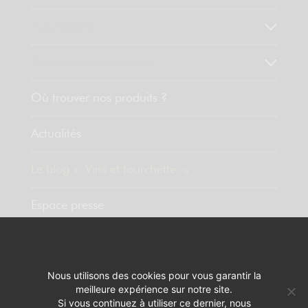
Nos valeurs
Découvrez nos produits
Où trouver nos produits ?
Actualités
Le blog « Vins et fourchette »
Espace presse
Contact
Nous utilisons des cookies pour vous garantir la
meilleure expérience sur notre site.
MENTIONS LÉGALES
RÉALISATION :
PIXELUS
Si vous continuez à utiliser ce dernier, nous