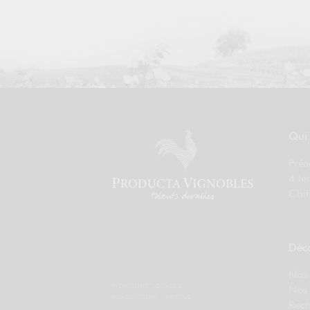
Qui
Prés
4 te
Chif
Déco
Nos 
MENTIONS LÉGALES
Nos
RÉALISATION :
PIXELUS
Rech