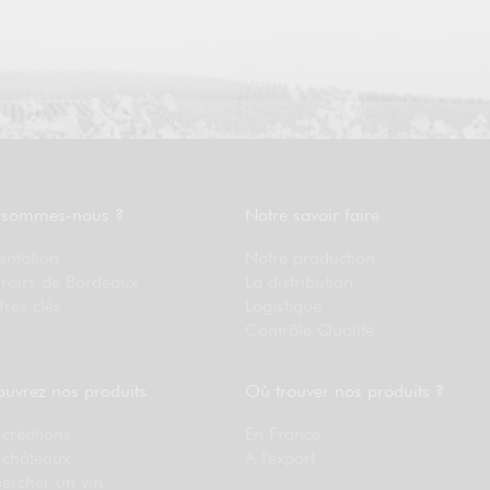
 sommes-nous ?
Notre savoir faire
entation
Notre production
rroirs de Bordeaux
La distribution
fres clés
Logistique
Contrôle Qualité
uvrez nos produits
Où trouver nos produits ?
créations
En France
 châteaux
A l'export
ercher un vin