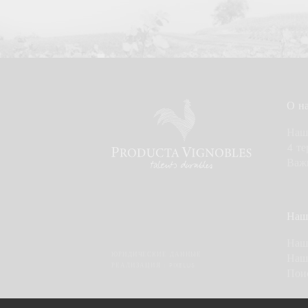
О н
Наш
4 те
Важ
Наш
Наш
ЮРИДИЧЕСКИЕ ДАННЫЕ
Наш
РЕАЛИЗАЦИЯ :
PIXELUS
Пои