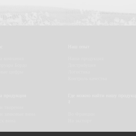
ас
Наш опыт
а компания
Наша продукция
рруара Бордо
Дистрибуция
ные цифры
Логистика
Контроль качества
а продукция
Где можно найти нашу продук
?
и творения
и замковые вина
Во Франции
ск вина
На экспорт