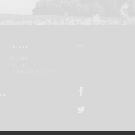
Новости
Новости
Пресса
Le blog Vin et fourchette
цию