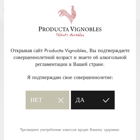
РУССКИЙ
НАША ПРОДУКЦИЯ
возврат
Открывая сайт Producta Vignobles, Вы подтверждаете
совершеннолетний возраст и знаете об алкогольной
CHÂTEAU HAUT MARSALET —
регламентации в Вашей стране.
MONBAZILLAC
Я подтверждаю свое совершеннолетие:
Описание вина в pdf
НЕТ
ДА
Чрезмерное употребление алкоголя вредит Вашему здоровью.