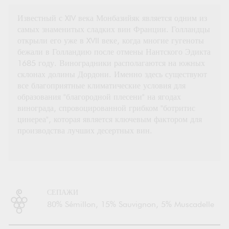
Известный с XIV века Монбазийяк является одним из
самых знаменитых сладких вин Франции. Голландцы
открыли его уже в XVII веке, когда многие гугеноты
бежали в Голландию после отмены Нантского Эдикта
1685 году. Виноградники располагаются на южных
склонах долины Дордони. Именно здесь существуют
все благоприятные климатические условия для
образования "благородной плесени" на ягодах
винограда, спровоцированной грибком "ботритис
цинереа", которая является ключевым фактором для
производства лучших десертных вин.
СЕПАЖИ
80% Sémillon, 15% Sauvignon, 5% Muscadelle