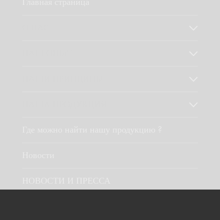
Главная страница
О НАС
НАШ ОПЫТ
НАШИ ПРИНЦИПЫ
НАША ПРОДУКЦИЯ
Где можно найти нашу продукцию ?
Новости
НОВОСТИ И ПРЕССА
Обратная связь