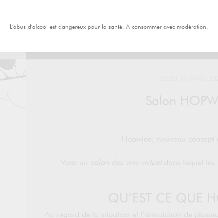
L'abus d'alcool est dangereux pour la santé. A consommer avec modération.
JEUDI 30 AVRIL 20
Salon HOPW
Hopwine, nouveau concept 
Voici un
salon des vins virtuel
dans lequel les 
QU’EST CE QUE H
Au regard de la situation et l’annulation de plusi