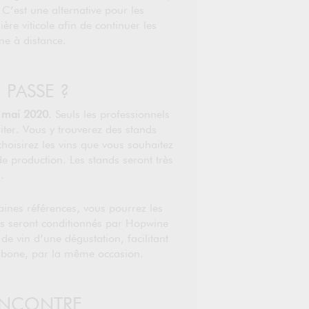
’est une alternative pour les
lière viticole afin de continuer les
e à distance.
PASSE ?
 mai 2020
. Seuls les professionnels
isiter. Vous y trouverez des stands
hoisirez les vins que vous souhaitez
de production. Les stands seront très
.
taines références, vous pourrez les
ls seront conditionnés par Hopwine
 de vin d’une dégustation, facilitant
carbone, par la même occasion.
ENCONTRE