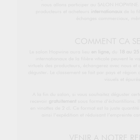
nous allons participer au SALON HOPWINE. C
producteurs et acheteurs
internationaux
de la fi
échanges commerciaux, mêm
COMMENT CA SE 
Le salon Hopwine aura lieu
en ligne,
du
18 au 25
internationaux de la filière viticole peuvent le v
virtuels des producteurs, échangerez avec nous et c
déguster. Le classement se fait par pays et région 
visuels et épurés
A la fin du salon, si vous souhaitez déguster cer
recevoir
gratuitement
sous forme d’échantillons. I
en vinottes de 2 cl. Ce format est la juste quantité
ainsi l’expédition et réduisant l’empreinte 
VENIR A NOTRE R