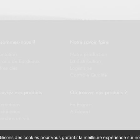
 sommes-nous ?
Notre savoir faire
entation
Notre production
rroirs de Bordeaux
La distribution
fres clés
Logistique
Contrôle Qualité
uvrez nos produits
Où trouver nos produits ?
créations
En France
 châteaux
A l'export
ercher un vin
ilisons des cookies pour vous garantir la meilleure expérience sur not