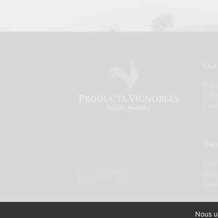
Qui
Prés
4 te
Chif
Déco
Nos 
MENTIONS LÉGALES
Nos
RÉALISATION :
PIXELUS
Rech
Nous ut