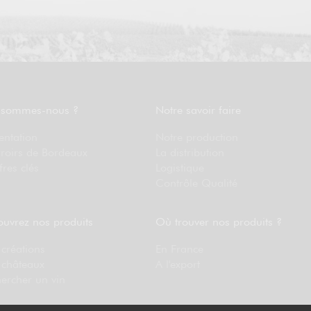
 sommes-nous ?
Notre savoir faire
entation
Notre production
rroirs de Bordeaux
La distribution
fres clés
Logistique
Contrôle Qualité
uvrez nos produits
Où trouver nos produits ?
créations
En France
 châteaux
A l'export
ercher un vin