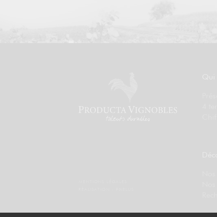
Qui
Prés
4 te
Chif
Déco
Nos 
MENTIONS LÉGALES
Nos
RÉALISATION :
PIXELUS
Rech