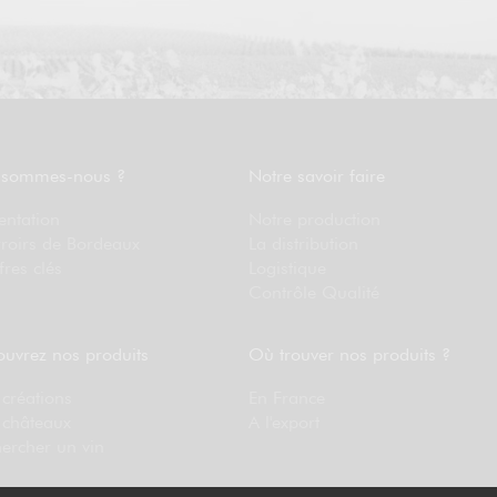
 sommes-nous ?
Notre savoir faire
entation
Notre production
rroirs de Bordeaux
La distribution
fres clés
Logistique
Contrôle Qualité
uvrez nos produits
Où trouver nos produits ?
créations
En France
 châteaux
A l'export
ercher un vin