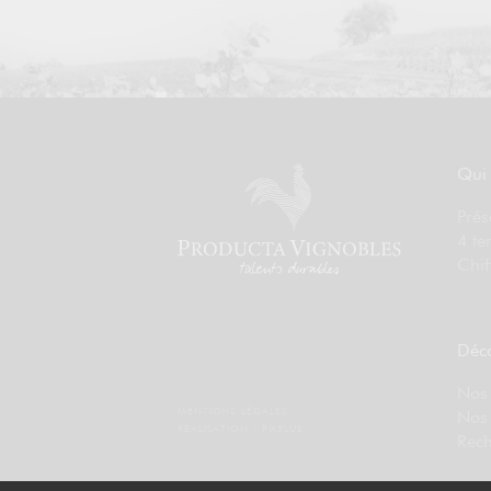
Qui
Prés
4 te
Chif
Déco
Nos 
MENTIONS LÉGALES
Nos
RÉALISATION :
PIXELUS
Rech