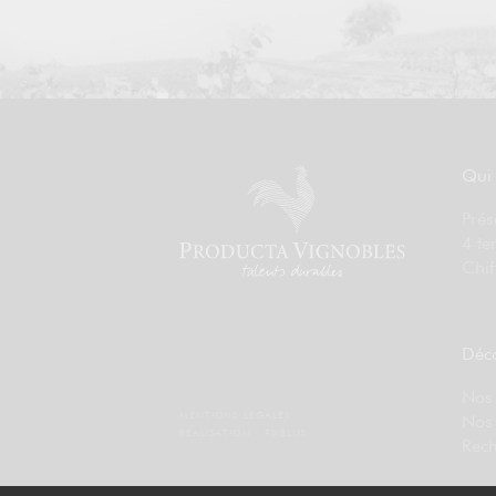
Qui
Prés
4 te
Chif
Déco
Nos 
MENTIONS LÉGALES
Nos
RÉALISATION :
PIXELUS
Rech