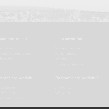
 sommes-nous ?
Notre savoir faire
entation
Notre production
rroirs de Bordeaux
La distribution
fres clés
Logistique
Contrôle Qualité
uvrez nos produits
Où trouver nos produits ?
créations
En France
 châteaux
A l'export
ercher un vin