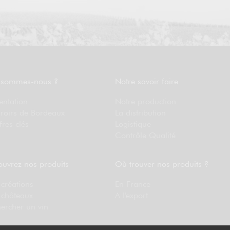
 sommes-nous ?
Notre savoir faire
entation
Notre production
rroirs de Bordeaux
La distribution
fres clés
Logistique
Contrôle Qualité
uvrez nos produits
Où trouver nos produits ?
créations
En France
 châteaux
A l'export
ercher un vin