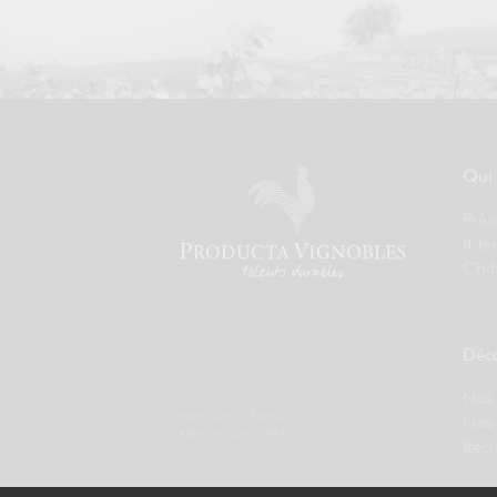
Qui
Prés
4 te
Chif
Déco
Nos 
MENTIONS LÉGALES
Nos
RÉALISATION :
PIXELUS
Rech