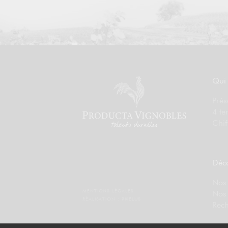
Qui
Prés
4 te
Chif
Déco
Nos 
MENTIONS LÉGALES
Nos
RÉALISATION :
PIXELUS
Rech