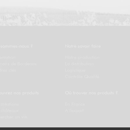
 sommes-nous ?
Notre savoir faire
entation
Notre production
rroirs de Bordeaux
La distribution
fres clés
Logistique
Contrôle Qualité
uvrez nos produits
Où trouver nos produits ?
créations
En France
 châteaux
A l'export
ercher un vin