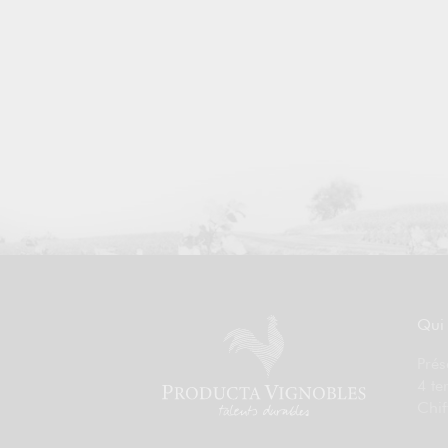
Qui
Prés
4 te
Chif