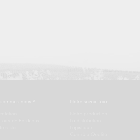
 sommes-nous ?
Notre savoir faire
entation
Notre production
rroirs de Bordeaux
La distribution
fres clés
Logistique
Contrôle Qualité