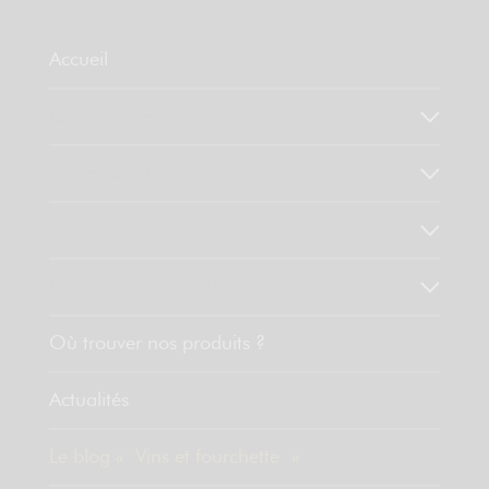
Accueil
Qui sommes-nous ?
Notre savoir faire
Nos valeurs
Découvrez nos produits
Où trouver nos produits ?
Actualités
Le blog « Vins et fourchette »