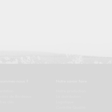
 sommes-nous ?
Notre savoir faire
entation
Notre production
rroirs de Bordeaux
La distribution
fres clés
Logistique
Contrôle Qualité