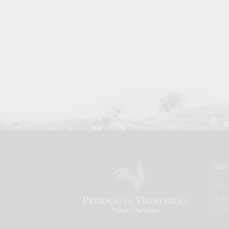
Qui
Prés
4 te
Chif