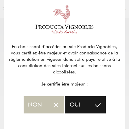
FRANÇAIS
NOS PRODUITS
retour
En choisissant d’accéder au site Producta Vignobles,
vous certifiez être majeur et avoir connaissance de la
CHÂTEAU HAUT MIRAMBET –
réglementation en vigueur dans votre pays relative à la
BORDEAUX ROSÉ
consultation des sites Internet sur les boissons
alcoolisées.
Fiche PDF du vin
Je certifie être majeur :
NON
OUI