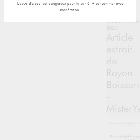
L'abus d'alcool est dangereux pour la santé. A consommer avec
modération.
lundi 24 février
2020
Article
extrait
de
Rayon
Boisson
–
MisterY