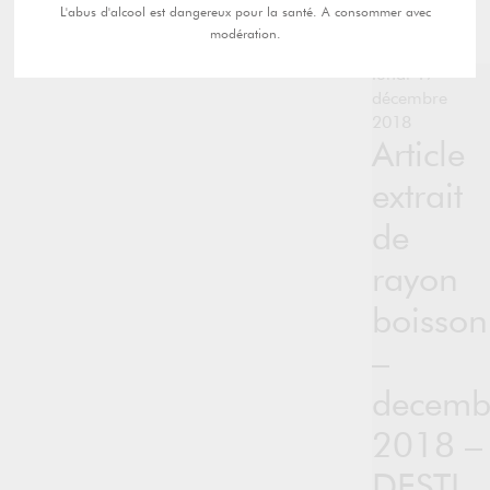
L'abus d'alcool est dangereux pour la santé. A consommer avec
modération.
lundi 17
décembre
2018
Article
extrait
de
rayon
boisson
–
decemb
2018 –
DESTI