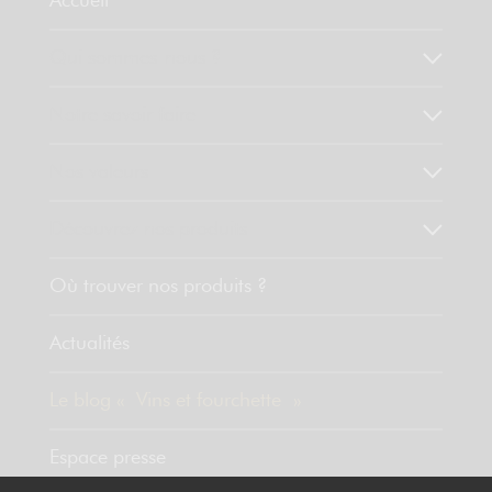
Accueil
Qui sommes-nous ?
Notre savoir faire
Nos valeurs
Découvrez nos produits
Où trouver nos produits ?
Actualités
Le blog « Vins et fourchette »
Espace presse