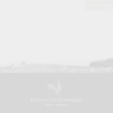
Miss,Mister,MS
Crémant