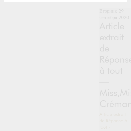
Вторник 29
сентября 2020
Article
extrait
de
Répons
à tout
—
Miss,Mi
Créman
Article extrait
de Réponse à
tout -