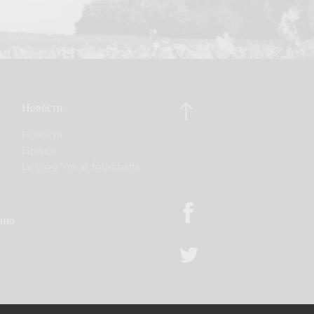
Новости
Новости
Пресса
Le blog Vin et fourchette
цию