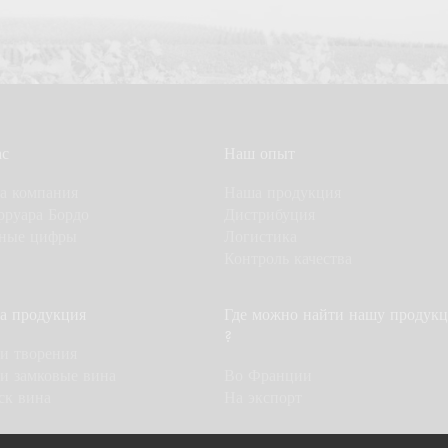
ас
Наш опыт
а компания
Наша продукция
рруара Бордо
Дистрибуция
ные цифры
Логистика
Контроль качества
а продукция
Где можно найти нашу продук
?
и творения
и замковые вина
Во Франции
ск вина
На экспорт