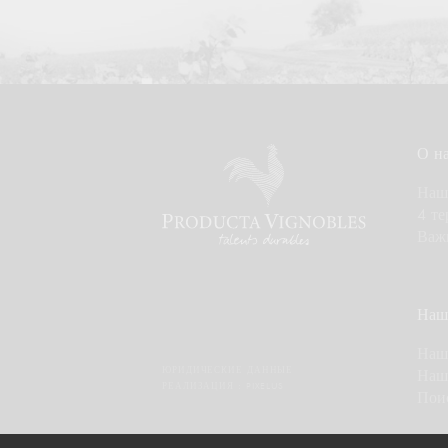
О н
Наш
4 те
Важ
Наш
Наш
ЮРИДИЧЕСКИЕ ДАННЫЕ
Наш
РЕАЛИЗАЦИЯ :
PIXELUS
Пои