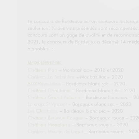
Le concours de Bordeaux est un concours historiq
seulement ¼ des vins présentés sont récompensés. 
concours sont un gage de qualité et de reconnaissa
2021, le concours de Bordeaux a décerné
14 médai
Vignobles :
MEDAILLES D’OR
Château Pion
– Monbazillac – 2018 et 2020
Château La Sabatière
– Monbazillac – 2020
BDX Révolution
– Bordeaux blanc sec – 2020
Château Chaubinet
– Bordeaux blanc sec – 2020
Château Grand Antoine
– Bordeaux blanc sec – 2
La croix St Vincent
– Bordeaux blanc sec – 2020
Les Chartrons
– Bordeaux blanc sec – 2020
Château Bellevue Rougier
– Bordeaux rouge – 202
Château Monplaisir
– Bordeaux rouge – 2020
Château Moulin de Lagut
– Bordeaux rouge – 202