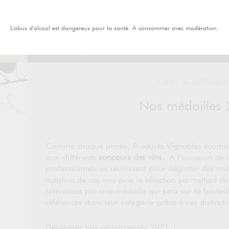
L'abus d'alcool est dangereux pour la santé. A consommer avec modération.
LUNDI 06 SEPTEMBRE
Nos médailles 
Comme chaque année, Producta Vignobles soumet u
aux différents
concours des vins.
A l’occasion de 
professionnels se réunissent pour déguster des mill
notation de ces vins puis la sélection permettant d
références par une médaille qui sera sur la bouteil
références dans leur catégorie grâce à ces distincti
Découvrez nos récompenses 2021 !