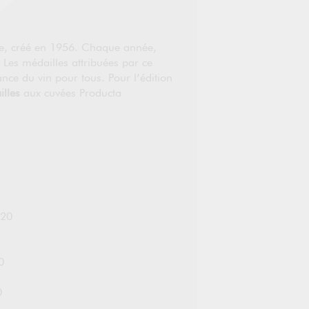
ue, créé en 1956. Chaque année,
Les médailles attribuées par ce
nce du vin pour tous. Pour l’édition
lles
aux cuvées Producta
020
0
0